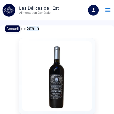
Aller
Les Délices de l'Est
au
Alimentation Générale
contenu
Stalin
Accueil
» »