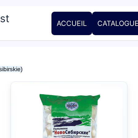
st
ACCUEIL
CATALOGU
ibirskie)