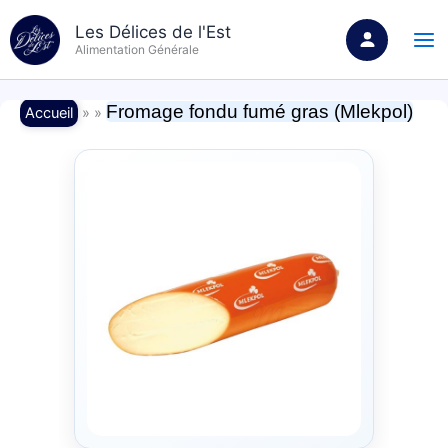
Aller
Les Délices de l'Est
au
Alimentation Générale
contenu
Fromage fondu fumé gras (Mlekpol)
Accueil
» »