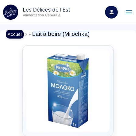
Aller
Les Délices de l'Est
au
Alimentation Générale
contenu
Lait à boire (Milochka)
Accueil
» »