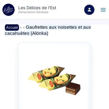
Aller
Les Délices de l'Est
au
Alimentation Générale
contenu
Gaufrettes aux noisettes et aux
Accueil
» »
cacahuètes (Alönka)