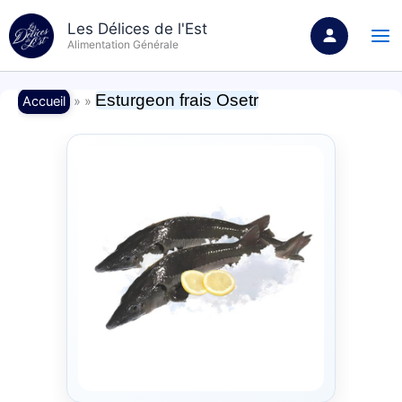
Aller
Les Délices de l'Est
au
Alimentation Générale
contenu
Esturgeon frais Osetr
Accueil
» »