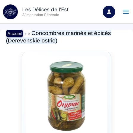
Aller
Les Délices de l'Est
au
Alimentation Générale
contenu
Concombres marinés et épicés
Accueil
» »
(Derevenskie ostrie)