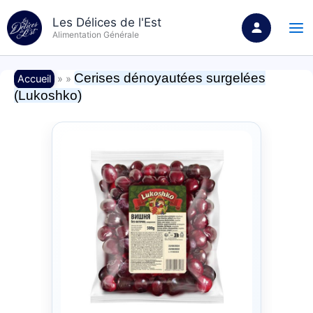
Aller
Les Délices de l'Est
au
Alimentation Générale
contenu
Cerises dénoyautées surgelées
Accueil
» »
(Lukoshko)