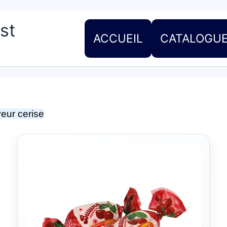
st
ACCUEIL
CATALOGU
veur cerise