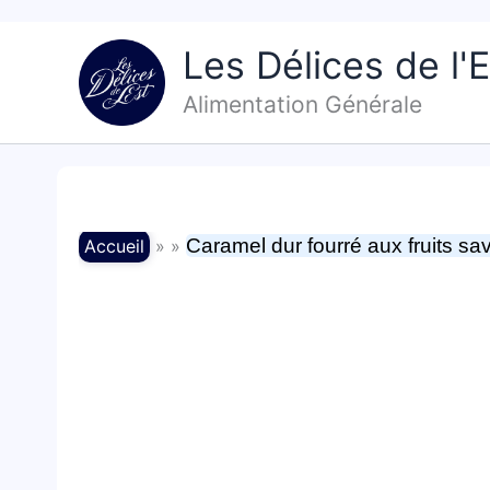
Aller
au
Les Délices de l'E
contenu
Alimentation Générale
Caramel dur fourré aux fruits sa
Accueil
» »