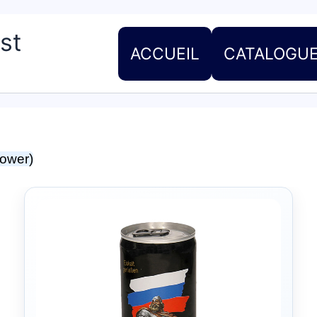
st
ACCUEIL
CATALOGU
Power)