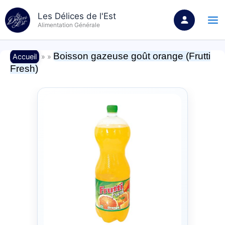
Aller
Les Délices de l'Est
au
Alimentation Générale
contenu
Boisson gazeuse goût orange (Frutti
Accueil
» »
Fresh)