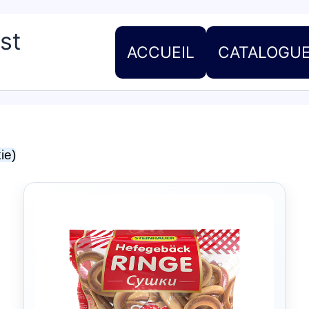
st
ACCUEIL
CATALOGU
ie)