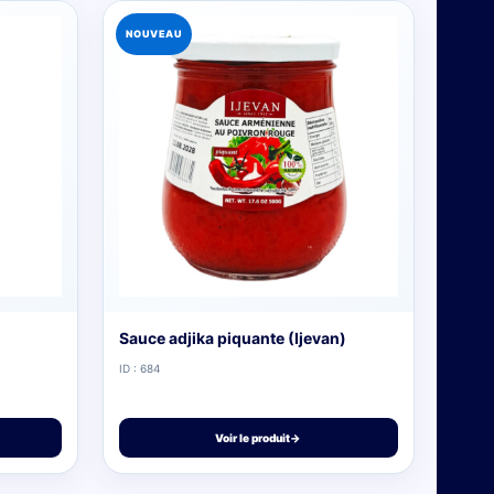
NOUVEAU
Sauce adjika piquante (Ijevan)
ID : 684
Voir le produit
→