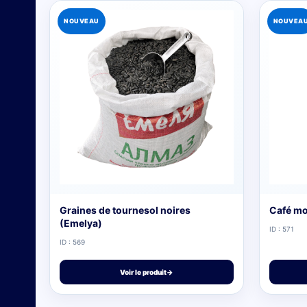
NOUVEAU
NOUVEA
Graines de tournesol noires
Café mo
(Emelya)
ID : 571
ID : 569
Voir le produit
→