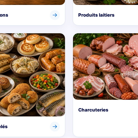
→
sons
Produits laitiers
Charcuteries
→
lés