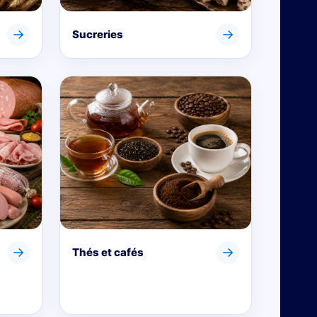
→
→
Sucreries
→
→
Thés et cafés