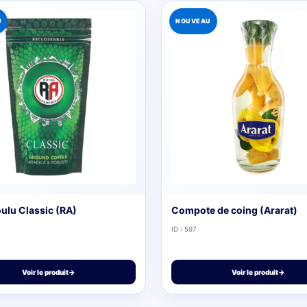
U
NOUVEAU
ulu Classic (RA)
Compote de coing (Ararat)
ID : 597
Voir le produit
→
Voir le produit
→